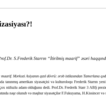
izasiyası?!
rof.Dr. S.Frederik Starrın “İtirilmiş maarif” əsəri haqqın
iş maarif. Mərkəzi Asiya­nın qızıl dövrü: ərəb istilasından Tamerlana qəd
nda tanınmış amerikan siyasətçisi və kulturoloqu Frederik Starrın ye
çox nüfuzlu adam olduğunu dedi. Prof.Dr. Frederik Starr 3 ABŞ prezi
atında nəşr olunub və məşhur siyasətçilər F.Fukuyama, H.Kissin­cer və s