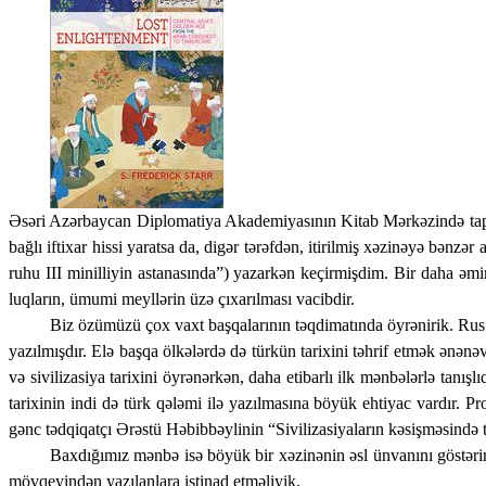
Əsəri Azərbaycan Diplomatiya Akademiyasının Kitab Mərkəzində tapma
bağlı iftixar hissi yaratsa da, digər tərəfdən,
itirilmiş xəzinəyə bənzər a
ruhu III minilliyin astana­sında”) yazarkən keçirmişdim. Bir daha əm
luqların, ümumi meyllərin üzə çıxarılması vacibdir.
Biz özümüzü çox vaxt başqalarının təqdimatında öyrənirik. Rus mən
yazılmışdır. Elə başqa ölkələrdə də türkün tarixini təhrif etmək ənənəv
və sivilizasiya tarixini öyrənərkən, daha etibarlı ilk mənbələrlə tanış
tarixinin indi də türk qələmi ilə yazılmasına böyük ehtiyac vardır. P
gənc tədqiqatçı Ərəstü Həbibbəylinin “Sivilizasiyaların kəsişməsində 
Baxdığımız mənbə isə böyük bir xəzinənin əsl ünvanını göstəri
mövqeyindən yazılanlara istinad etməliyik.