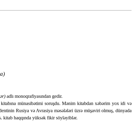
da)
ər)
adlı monoqrafiyasından gedir.
ni kitabına münasibətimi soruşdu. Mənim kitabdan xəbərim yox idi və
dentinin Rusiya və Avrasiya məsələləri üzrə müşaviri olmuş, dünyada
. kitab haqqında yüksək fikir söyləyiblər.