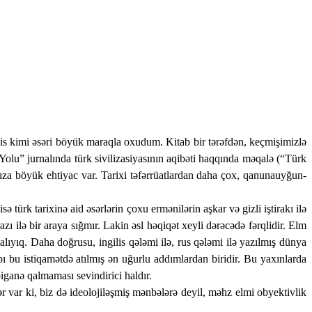
s kimi əsəri böyük maraqla oxudum. Kitab bir tərəfdən, keçmişimizlə
Yolu” jurnalında türk sivilizasiyasının aqibəti haqqında məqalə (“Türk
mıza böyük ehtiyac var. Tarixi təfərrüatlardan daha çox, qanunauyğun­
türk tarixinə aid əsərlərin çoxu ermənilərin aşkar və gizli iştirakı ilə
zı ilə bir araya sığmır. Lakin əsl həqiqət xeyli dərəcədə fərqlidir. Elm
malıyıq. Daha doğrusu, ingilis qələmi ilə, rus qələmi ilə yazılmış dünya
bı bu istiqamətdə atılmış ən uğurlu addımlardan biridir. Bu yaxınlarda
iganə qalmaması sevindirici haldır.
ər var ki, biz də ideolojiləşmiş mənbələrə deyil, məhz elmi obyektivlik