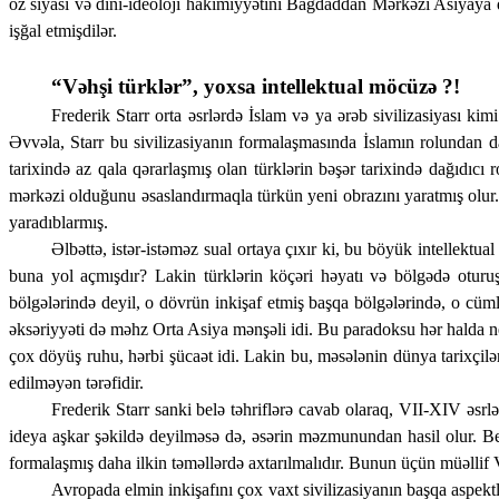
öz siyasi və dini-ideoloji hakimiyyətini Bağdaddan Mərkəzi Asiyaya q
işğal etmişdilər.
“Vəhşi türklər”, yoxsa intellektual möcüzə ?!
Frederik Starr orta əsrlərdə İslam və ya ərəb sivilizasiyası kim
Əvvəla, Starr bu sivilizasiyanın formalaşmasında İslamın rolundan da
tarixində az qala qərarlaşmış olan türklərin bəşər tarixində dağıdıcı 
mərkəzi olduğunu əsaslandırmaqla türkün yeni obrazını yaratmış olur. B
yaradıblarmış.
Əlbəttə, istər-istəməz sual ortaya çıxır ki, bu böyük intellektu
buna yol açmışdır? Lakin türklərin köçəri həyatı və bölgədə oturu
bölgələrində deyil, o dövrün inkişaf etmiş başqa bölgələrində, o cü
əksəriyyəti də məhz Orta Asiya mənşəli idi. Bu paradoksu hər halda n
çox döyüş ruhu, hərbi şücaət idi. Lakin bu, məsələnin dünya tarixçilər
edilməyən tərəfidir.
Frederik Starr sanki belə təhriflərə cavab olaraq, VII-XIV əsrl
ideya aşkar şəkildə deyilməsə də, əsərin məzmunundan hasil olur. Bel
formalaşmış daha ilkin təməllərdə axtarılmalıdır. Bunun üçün müəllif 
Avropada elmin inkişafını çox vaxt sivilizasiyanın başqa aspektlə