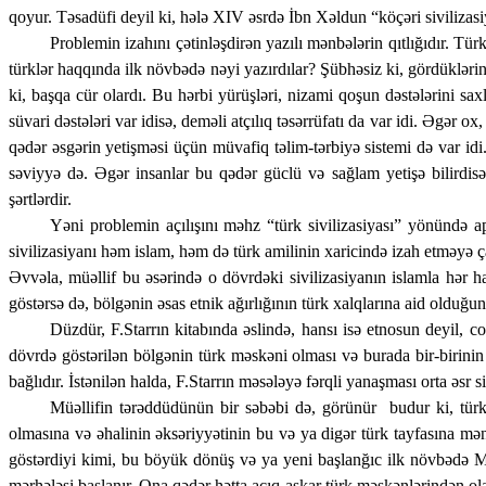
qoyur. Təsadüfi deyil ki, hələ XIV əsrdə İbn Xəldun “köçəri sivilizas
Problemin izahını çətinləşdirən yazılı mənbələrin qıtlığıdır. Tür
türklər haqqında ilk növbədə nəyi yazırdılar? Şübhəsiz ki, gördüklərini
ki, başqa cür olardı. Bu hərbi yürüşləri, nizami qoşun dəstələrini sa
süvari dəstələri var idisə, deməli atçılıq təsərrüfatı da var idi. Əgər o
qədər əsgərin yetişməsi üçün müvafiq təlim-tərbiyə sistemi də var id
səviyyə də. Əgər insanlar bu qədər güclü və sağlam yetişə bilirdisə
şərtlərdir.
Yəni problemin açılışını məhz “türk sivilizasiyası” yönündə a
siviliza­siyanı həm islam, həm də türk amilinin xaricində izah etməyə ç
Əvvəla, müəllif bu əsərində o dövrdəki sivilizasiyanın islamla hər h
göstərsə də, bölgənin əsas etnik ağırlığının türk xalqlarına aid olduğ
Düzdür, F.Starrın kitabında əslində, hansı isə etnosun deyil, co
dövrdə göstərilən bölgənin türk məskəni olması və burada bir-birinin 
bağlıdır. İstənilən halda, F.Starrın məsələyə fərqli yanaşması orta əsr
Müəllifin tərəddüdünün bir səbəbi də, görünür
budur ki, tür
olmasına və əhalinin əksəriyyətinin bu və ya digər türk tayfasına mə
göstərdiyi kimi, bu böyük dönüş və ya yeni başlanğıc ilk növbədə Mah
mərhələsi başlanır. Ona qədər hətta açıq-aşkar türk məskənlərindən o