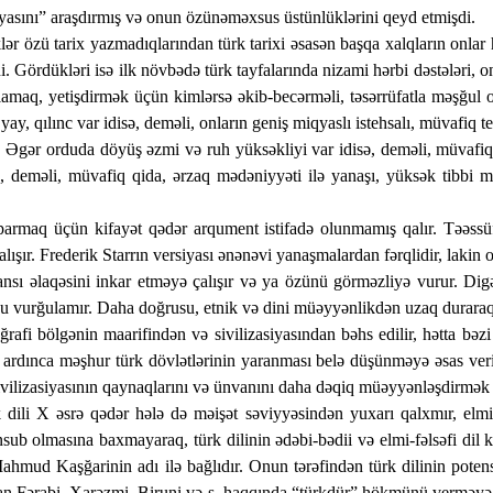
iyasını” araşdırmış və onun özünəməxsus üstünlüklərini qeyd etmişdi.
klər özü tarix yazmadıqlarından türk tarixi əsasən başqa xalqların onlar
. Gördükləri isə ilk növbədə türk tayfalarında nizami hərbi dəstələri, o
xlamaq, yetişdirmək üçün kimlərsə əkib-becərməli, təsərrüfatla məşğul o
x, yay, qılınc var idisə, deməli, onların geniş miqyaslı istehsalı, müvafi
i. Əgər orduda döyüş əzmi və ruh yüksəkliyi var idisə, deməli, müvafi
, deməli, müvafiq qida, ərzaq mədəniyyəti ilə yanaşı, yüksək tibbi m
parmaq üçün kifayət qədər arqument istifadə olunmamış qalır. Təəssüf
alışır. Frederik Starrın versiyası ənənəvi yanaşmalardan fərqlidir, lakin
ansı əlaqəsini inkar etməyə çalışır və ya özünü görməzliyə vurur. Digə
unu vurğulamır. Daha doğrusu, etnik və dini müəyyənlikdən uzaq duraraq,
ğrafi bölgənin maarifindən və sivilizasiyasından bəhs edilir, hətta bəz
ardınca məşhur türk dövlətlərinin yaranması belə düşünməyə əsas verir 
 sivilizasiyasının qaynaqlarını və ünvanını daha dəqiq müəyyənləşdirmək 
k dili X əsrə qədər hələ də məişət səviyyəsindən yuxarı qalxmır, elm
nsub olmasına baxmayaraq, türk dilinin ədəbi-bədii və elmi-fəlsəfi dil 
mud Kaşğarinin adı ilə bağlıdır. Onun tərəfindən türk dilinin potensial
lan Fərabi, Xarəzmi, Biruni və s. haqqında “türkdür” hökmünü verməyə t