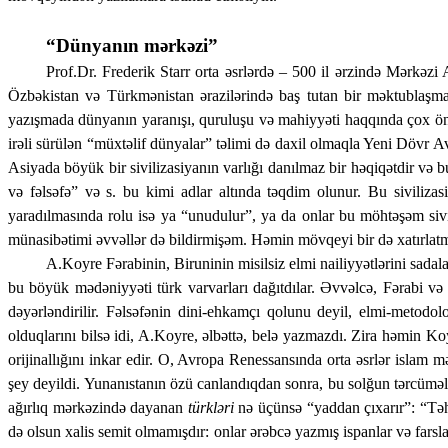
“Dünyanın mərkəzi”
Prof.Dr. Frederik Starr orta əsrlərdə – 500 il ərzində Mərkəz
Özbəkistan və Türkmənistan ərazilərində baş tutan bir məktublaşm
yazışmada dünyanın yaranışı, quruluşu və mahiyyəti haqqında çox önəm
irəli sürülən “müxtəlif dünyalar” təlimi də daxil olmaqla Yeni Dövr Av
Asiyada böyük bir sivilizasiyanın varlığı danılmaz bir həqiqətdir və 
və fəlsəfə” və s. bu kimi adlar altında təqdim olunur. Bu sivilizas
yaradılmasında rolu isə ya “unudulur”, ya da onlar bu möhtəşəm sivi
münasibətimi əvvəllər də bildirmişəm. Həmin mövqeyi bir də xatırlatm
A.Koyre Fərabinin, Biruninin misilsiz elmi nailiyyətlərini sadal
bu böyük mədəniyyəti türk varvarları dağıtdılar. Əvvəlcə, Fərabi və 
dəyərləndirilir. Fəlsəfənin dini-eh­kamçı qolunu deyil, elmi-metodolo
olduqlarını bil­sə idi, A.Koyre, əlbəttə, belə yaz­mazdı. Zira həmin Koy
orijinallığını inkar edir. O, Avropa Renessansında orta əsrlər islam mə
şey de­yildi. Yunanıstanın özü canlandıqdan sonra, bu solğun tərcümələr
ağırlıq mər­kə­­zində dayanan
türkləri
nə üçünsə “yaddan çıxarır”: “Təhli
də olsun xalis semit ol­ma­mışdır: onlar ərəbcə yazmış ispanlar və fars­la