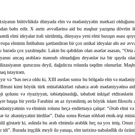
i Asiyanın bütövlükdə dünyada elm və mədəniyyətin mərkəzi olduğunu i
a­dan bəhs edir. X əsrin əvvəllərinə aid bu məşhur yazışma dövrün 
li elmi ideyalar irəli sürülmüş, dünyaya yeni elmi baxışın əsası qoyu
ropa elminin İntibahını şərtləndirən bir çox unikal ideyalar altı əsr ə
bu barədə çox yazılmışdır. Lakin bu qəbildən olan əsərlər əsasən, “Orta 
iyanın ancaq ərəblərə mənsub olmadığını deyənlər isə bir qayda olara
lizasiyanın qurucusu deyil, dağıdıcısı rolunda təqdim olunurlar. Məşhu
aq istəyirəm.
ayır və “bəs necə oldu ki, XIII əsrdən sonra bu bölgədə elm və mədəniyyə
Biruni kimi böyük türk mütəfəkkirləri rahatca ərəb mədəniyyətinə aid ed
ji qolunu və riyaziyyatı, təbiət­şünaslığı, təbabəti inkişaf etdirənlə
re başqa bir yer­də Fərabini ən az öy­rənilmiş ən böyük islam filosofu ad­
dəniyyətinin və el­mi­nin rolunu he­çə endirməyə çalışır: “Ərəb elmi və fə
 öz əhə­miyyətini itir­di­lər”. Daha sonra Renan söhbəti etnik-irqi müstəv
l gös­tə­rir ki, əs­lində bu ərəb elmində ərəblik heç nə yox imiş. Onun 
r idi”. Burada irqçilik mey­li ilə yanaşı, elm tarixinə nabə­ləd­lik də özü