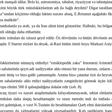
mənşəli idilər. Belə ki, astronomiya, təbabət, riyaziyyat və tə­biət­şü­na
mi bö­yük türk mütəfəkkirlərinin adı ilə bağlı deyilmi? Digər tərəfdən
”sından köçürmə ol­duğu faktını nəzərə alsaq, E.Renanın aşağıdakı fi
ha malikdir”.
ənbələrdə ya ərəb, ya da İran alimi kimi göstərirlər. Halbuki, bu böl
nli olduğu daha etibarlıdır.
nin ixtiraları da xüsusi qeyd edilir. Öz dövrünün və bütün dövrlərin 
ır. F.Starrın sözləri ilə desək, əl-Razi bütün ömrü boyu Mərkəzi Asiyan
fəkkirlərinin nümayiş etdirdiyi “ensiklopedik zəka” fenomeni Aristotel
sahələrində qeyri-adi nailiyyətlər əldə etməsi bir yana dursun, onların
qismi itmiş və bizə gəlib çatmamışdır. Amma bizə çatanlar özü də heyrəta
 sahələrində əldə etdiyi nailiyyətlərin zənginliyini görmək üçün kifay
ropa elmini 500 il qabaqladığına dəlalət edir (
səh. 8
).
q riyazi və nəzəri araşdırmalarla kifayətlənməyərək, təbiət elmlərini
opernikdən daha dəqiq hesablamışdır və onun metodu indi də istifadə 
eri gəlmişkən, o vaxt N.Tusinin də hesablamaları Qərb elmi dairə­lə­rində 
amın da xidmətlərini yüksək qiymətləndirir. Kub tənliklərin həndəsi