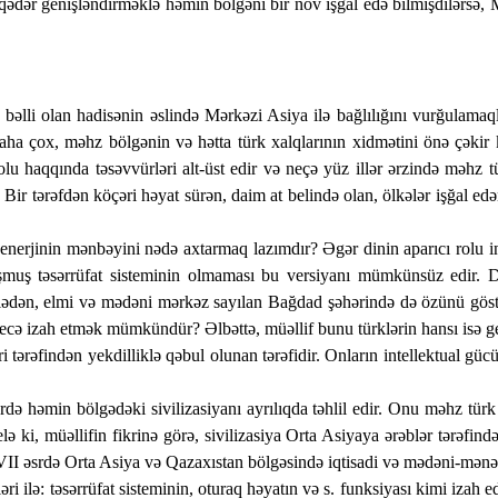
ədər genişləndirməklə həmin bölgəni bir növ işğal edə bilmişdilərsə, M
i bəlli olan hadisənin əslində Mərkəzi Asiya ilə bağlılığını vurğulamaql
ha çox, məhz bölgənin və hətta türk xalqlarının xidmətini önə çəkir k
rolu haqqında təsəvvürləri alt-üst edir və neçə yüz illər ərzində məhz 
ir tərəfdən köçəri həyat sürən, daim at belində olan, ölkələr işğal edən
al enerjinin mənbəyini nədə axtarmaq lazımdır? Əgər dinin aparıcı rolu i
şmuş təsərrüfat sisteminin olmaması bu versiyanı mümkünsüz edir. Dig
mlədən, elmi və mədəni mərkəz sayılan Bağdad şəhərində də özünü göstə
ecə izah etmək mümkündür? Əlbəttə, müəllif bunu türklərin hansı isə gen
i tərəfindən yekdilliklə qəbul olunan tərəfidir. Onların intellektual gü
ərdə həmin bölgədəki sivilizasiyanı ayrılıqda təhlil edir. Onu məhz tür
ə ki, müəllifin fikrinə görə, sivilizasiya Orta Asiyaya ərəblər tərəfin
VII əsrdə Orta Asiya və Qazaxıstan bölgəsində iqtisadi və mədəni-mənəvi 
ri ilə: təsərrüfat sisteminin, oturaq həyatın və s. funksiyası kimi izah e