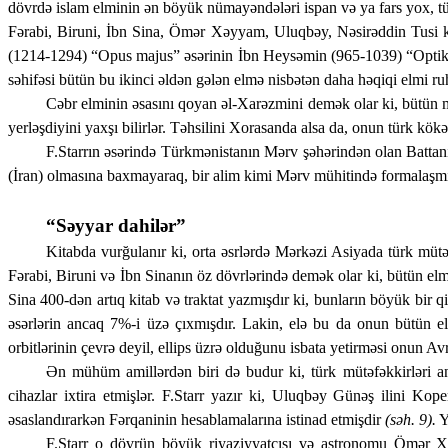
dövrdə islam elminin ən bö­yük nümayəndələri ispan və ya fars yox, türk 
Fər­­a­bi, Biruni, İbn Sina, Ömər Xəyyam, Uluqbəy, Nəsirəddin Tusi ki
(1214-1294) “Opus majus” əsərinin İbn Heysəmin (965-1039) “Op­tika
səhifəsi bütün bu ikinci əldən gələn elmə nisbətən daha həqiqi elmi ru
Cəbr elminin əsasını qoyan əl-Xarəzmini demək olar ki, bütün m
yerləşdiyini yaxşı bilirlər. Təhsilini Xorasanda alsa da, onun türk kökə
F.Starrın əsərində Türkmənistanın Mərv şəhərindən olan Battani
(İran) olmasına baxmayaraq, bir alim kimi Mərv mühitində formalaşmışd
“Səyyar dahilər”
Kitabda vurğulanır ki, orta əsrlərdə Mərkəzi Asiyada türk mütə
Fərabi, Biruni və İbn Sinanın öz dövrlərində demək olar ki, bütün elm 
Sina 400-dən artıq kitab və traktat yazmışdır ki, bunların böyük bir 
əsərlərin ancaq 7%-i üzə çıxmışdır. Lakin, elə bu da onun bütün elm
orbitlərinin çevrə deyil, ellips üzrə olduğunu isbata yetirməsi onun Av
Ən mühüm amillərdən biri də budur ki, türk mütəfəkkirləri anca
cihazlar ixtira etmişlər. F.Starr yazır ki, Uluqbəy Günəş ilini K
əsaslandırarkən Fərqaninin hesablamalarına istinad etmişdir
(səh. 9).
Y
F.Starr o dövrün böyük riyaziyyatçısı və astronomu Ömər Xəyy