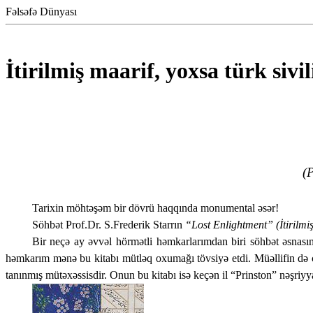
Fəlsəfə Dünyası
İtirilmiş maarif, yoxsa türk sivil
(P
­­Tarixin möhtəşəm bir dövrü haqqında monumental əsər!
Söhbət Prof.Dr. S.Frederik Starrın
“Lost Enlightment”
(İtirilm
Bir neçə ay əvvəl hörmətli həmkarlarımdan biri söhbət əsnası
həmkarım mənə bu kitabı mütləq oxumağı tövsiyə etdi. Müəllifin də 
tanınmış mütəxəssisdir. Onun bu kitabı isə keçən il “Prinston” nəşriyy