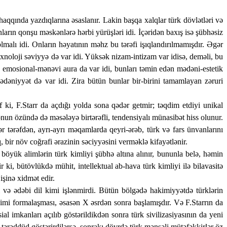
 haqqında yazdıqlarına əsaslanır. Lakin başqa xalqlar türk dövlətləri və
nların qonşu məskənlərə hərbi yürüşləri idi. İçəridən baxış isə şübhəsiz
lmalı idi. Onların həyatının məhz bu tərəfi işıqlandırılmamışdır. Əgər
q texnoloji səviyyə də var idi. Yüksək nizam-intizam var idisə, deməli, bu
q emosional-mənəvi aura da var idi, bunları təmin edən mədəni-estetik
ədəniyyət də var idi. Zira bütün bunlar bir-birini tamamlayan zəruri
 ki, F.Starr da açdığı yolda sona qədər getmir; təqdim etdiyi unikal
 onun özündə də məsələyə birtərəfli, tendensiyalı münasibət hiss olunur.
r tərəfdən, ayrı-ayrı məqamlarda qeyri-ərəb, türk və fars ünvanlarını
 bir növ coğrafi ərazinin səciyyəsini verməklə kifayətlənir.
i böyük alimlərin türk kimliyi şübhə altına alınır, bununla belə, həmin
ki, bütövlükdə mühit, intellektual ab-hava türk kimliyi ilə bilavasitə
işinə xidmət edir.
i və ədəbi dil kimi işlənmirdi. Bütün bölgədə hakimiyyətdə türklərin
kimi formalaşması, əsasən X əsrdən sonra başlamışdır. Və F.Starrın da
 imkanları açılıb göstərildikdən sonra türk sivilizasiyasının da yeni
ərəddüd göstərirdilərsə, sonrakı dövrdə türk mənşəli mütəfəkkirlər öz