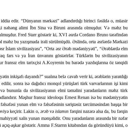
ddia edir. “Dünyanın mərkəzi” adlandırdığı birinci fəsildə o, müasir
iki nəhəng alimi İbn Sina və Biruni arasında olmuşdur. Və məhz bu
lmuşdur. Fred Starr göstərir ki,
XVI əsrdə Cordano Bruno tərəfindən
vvəl məhz bu yazışmada irəli sürülmüşdü. Əslində, orta əsrlərdə Mərkəzi
əsr İslam sivilizasiyası”, “Orta əsr Ərəb mədəniyyəti”, “Ərəblərdə elm
q fars və ya İran ünvanını göstərirlər. Türklərin bu sivilizasiyanın
r fransız elm tarixçisi A.Koyrenin bu barədə yazdıqlarına öz tənqidi
tin inkişafı dayandı?” sualına belə cavab verir ki, ərəblərin yaratdığı
ilir, sonra isə dağıdıcı monqol yürüşləri türk varvarlarının işi kimi
rin və bununla da sivilizasiyanın elmi təməlini yaradanların məhz türk
lan­dı­rır. M
əşhur fransız ideo­loqu Ernest
Renan
isə bu mədəniyyətin
l­səfəsi yunan elm və fəl­sə­fə­sinin səriştəsiz tərcüməsindən başqa bir
iyə ke­çirir. La­kin o,
ərəb
və
islamın
fərqini nəzərə alsa da, bu fərqin
ma­hiy­yəti xalis yu­nan mənşəlidir. Onu yaradanların arasında bir nəfər
nü
açıq-aşkar göstərir. Amma F.Starrın kitabından da göründüyü kimi, o