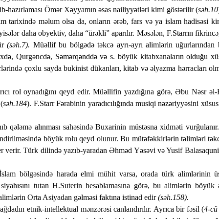
b-hazırlaması Ömər Xəyyamın əsas nailiyyətləri kimi göstərilir (
səh.10
 elm tarixində məlum olsa da, onların ərəb, fars və ya islam hadisəsi
sələr daha obyektiv, daha “ürəkli” aparılır. Məsələn, F.Starrın fikrincə
dür
(səh.7).
Müəllif bu bölgədə təkcə ayrı-ayrı alimlərin uğur­la­rında
 Bəlxdə, Qurgəncdə, Səmərqənddə və s. böyük kitabxanaların olduğu xü
ərində çoxlu sayda bukinist dükanları, kitab və əlyazma hərracları ol
arıcı rol oynadığını qeyd edir. Müəllifin yazdığına görə, Əbu Nəsr əl-
(
səh.184
). F.Starr Fərabinin yaradıcılığında musiqi nəzəriyyəsini xüsu
ıb qələmə alınması sahəsində Buxarinin müstəsna xidməti vurğulan
irilməsində böyük rolu qeyd olunur. Bu mütəfəkkirlərin təlimləri təkc
yer verir. Türk dilində yazıb-yaradan Əhməd Yəsəvi və Yusif Balasaqun
İslam bölgəsində harada elmi mühit varsa, orada türk alimlərinin ü
n siyahısını tutan H.Suterin hesablamasına görə, bu alimlərin böyü
mlərin Orta Asiyadan gəlməsi faktına istinad edir
(səh.158).
dın etnik-intellektual mənzərəsi canlandırılır. Ayrıca bir fəsil (
4-cü 