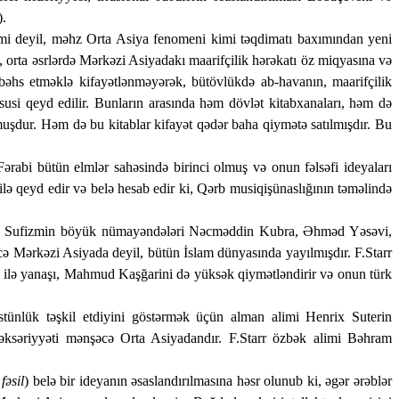
).
 kimi deyil, məhz Orta Asiya fenomeni kimi təqdimatı baxımından yeni
, orta əsrlərdə Mərkəzi Asiyadakı maarifçilik hərəkatı öz miqyasına və
n bəhs etməklə kifayətlənməyərək, bütövlükdə ab-havanın, maarifçilik
susi qeyd edilir. Bunların arasında həm dövlət kitabxanaları, həm də
muşdur. Həm də bu kitablar kifayət qədər baha qiymətə satılmışdır. Bu
Fərabi bütün elmlər sahəsində birinci olmuş və onun fəlsəfi ideyaları
silə qeyd edir və belə hesab edir ki, Qərb musiqişünaslığının təməlində
ır. Sufizmin böyük nümayəndələri Nəcməddin Kubra, Əhməd Yəsəvi,
ə Mərkəzi Asiyada deyil, bütün İslam dünyasında yayılmışdır. F.Starr
i ilə yanaşı, Mahmud Kaşğarini də yüksək qiymətləndirir və onun türk
stünlük təşkil etdiyini göstərmək üçün alman alimi Henrix Suterin
k əksəriyyəti mənşəcə Orta Asiyadandır. F.Starr özbək alimi Bəhram
fəsil
) belə bir ideyanın əsaslandırılmasına həsr olunub ki, əgər ərəblər