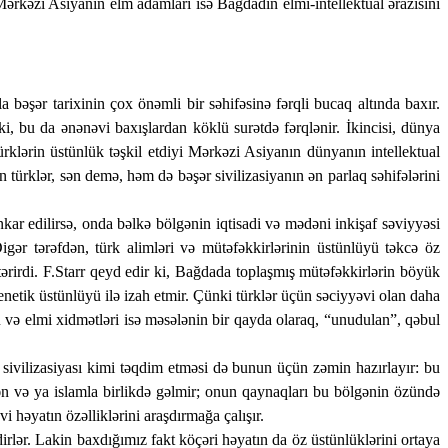
ərkəzi Asiyanın elm adamları isə Bağdadın elmi-intellektual ərazisini
a bəşər tarixinin çox önəmli bir səhifəsinə fərqli bucaq altında baxır.
i, bu da ənənəvi baxışlardan köklü surətdə fərqlənir. İkincisi, dünya
türklərin üstünlük təşkil etdiyi Mərkəzi Asiyanın dünyanın intellektual
 türklər, sən demə, həm də bəşər sivilizasiyanın ən parlaq səhifələrini
nkar edilirsə, onda bəlkə bölgənin iqtisadi və mədəni inkişaf səviyyəsi
ər tərəfdən, türk alimləri və mütəfəkkirlərinin üstünlüyü təkcə öz
rirdi. F.Starr qeyd edir ki, Bağdada toplaşmış mütəfəkkirlərin böyük
etik üstünlüyü ilə izah etmir. Çünki türklər üçün səciyyəvi olan daha
cü və elmi xidmətləri isə məsələnin bir qayda olaraq, “unudulan”, qəbul
k sivilizasiyası kimi təqdim etməsi də bunun üçün zəmin hazırlayır: bu
dən və ya islamla birlikdə gəlmir; onun qaynaqları bu bölgənin özündə
həyatın özəlliklərini araşdırmağa çalışır.
dirlər. Lakin baxdığımız fakt köçəri həyatın da öz üstünlüklərini ortaya