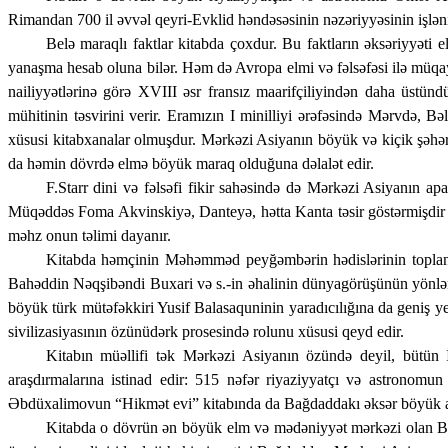
Rimandan 700 il əvvəl qeyri-Evklid həndəsəsinin nəzəriyyəsinin işləni
Belə maraqlı faktlar kitabda çoxdur. Bu faktların əksəriyyəti
yanaşma hesab oluna bilər. Həm də Avropa elmi və fəlsəfəsi ilə müqayi
nailiyyətlərinə görə XVIII əsr fransız maarifçiliyindən daha üstün
mühitinin təsvi­rini verir. Eramızın I minilliyi ərəfəsində Mərvdə,
xüsusi kitabxanalar olmuşdur. Mərkəzi Asiyanın böyük və kiçik şəhərl
da həmin dövrdə elmə böyük maraq olduğuna dəlalət edir.
F.Starr dini və fəlsəfi fikir sahəsində də Mərkəzi Asiyanın ap
Müqəddəs Foma Akvinskiyə, Danteyə, hətta Kanta təsir göstərmişdir 
məhz onun təlimi dayanır.
Kitabda həmçinin Məhəmməd peyğəmbərin hədislərinin toplan
Bahəddin Nəqşibəndi Buxari və s.-in əhalinin dünyagörüşünün yönlənd
böyük türk mütəfəkkiri Yusif Balasaquninin yaradıcılığına da geniş 
sivilizasiyasının özünüdərk prosesində rolunu xüsusi qeyd edir.
Kitabın müəllifi tək Mərkəzi Asiyanın özündə deyil, bütün 
araşdırmalarına istinad edir: 515 nəfər riyaziyyatçı və astronomu
Əbdüxalimovun “Hikmət evi” kitabında da Bağdaddakı əksər böyük ali
Kitabda o dövrün ən böyük elm və mədəniyyət mərkəzi olan Bağda