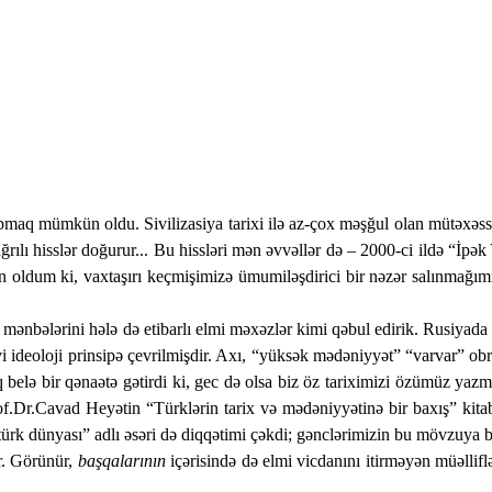
q mümkün oldu. Sivilizasiya tarixi ilə az-çox məşğul olan mütəxəssi
ğrılı hisslər doğurur...
Bu hissləri mən əvvəllər də – 2000-ci ildə “İpək 
in oldum ki, vaxtaşırı keçmişimizə ümumiləşdirici bir nəzər salınmağı
bələrini hələ də etibarlı elmi məxəzlər kimi qəbul edirik. Rusiyada isə 
i ideoloji prinsipə çevrilmişdir. Axı, “yüksək mədəniyyət” “varvar” obra
lıq belə bir qənaətə gətirdi ki, gec də olsa biz öz tariximizi özümüz yaz
rof.Dr.Cavad Heyətin “Türklərin tarix və mədəniyyətinə bir baxış” kita
türk dünyası” adlı əsəri də diqqətimi çəkdi; gənclərimizin bu mövzuya b
r. Görünür,
başqalarının
içərisində də elmi vicdanını itirməyən müəllifl