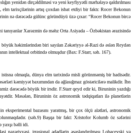
s­lığın yeni­dən dirçəldilməsi və yeni keyfiyyətli mərhələyə qaldırılması
, e
lm ta­rix­çilərinin artıq çoxdan isbat etdiyi bir faktı: Rocer Bekonun
krinin nə dərəcədə gülünc göründüyü üzə çıxar: “Rocer Bekonun bircə
gəni tanıyanlar Xarəzmin də məhz Orta Asiyada – Özbəkistan ərazisində
ən böyük həkimlərindən biri sayılan Zəkəriyyə əl-Razi də əslən Reydən
ın intellektual orbitində olmuşdur (Bax: F.Starr, səh. 167).
 istisna olmaqla, dünya elm tarixində misli görünməmiş bir hadisədir.
 əsərləri kəmiyyət baxımından da ağlasığmaz göstəricilərə malikdir. İbn
miz dərəcədə böyük bir irsdir. F.Starr qeyd edir ki, Biruninin yazdığı
ətdir. Məsələn, Biruninin öz astronomik tədqiqatları ilə planetlərin
n eksperimental bazasını yaratmış, bir çox ölçü alətləri, astronomik
olunmaqdadır. (səh.9) Başqa bir fakt: Xristofor Kolumb öz səfərini
yaxşı bəlli idi.
 nəzəriyyəsi, irrasional ədədlərin əsaslandırıl­ması Lobaçevski və