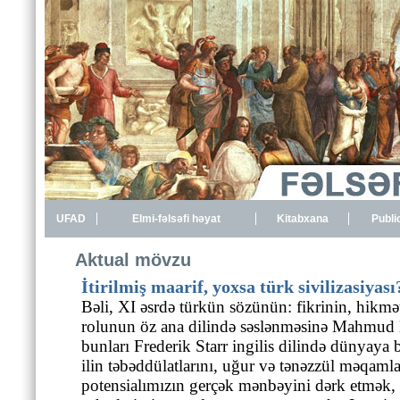
UFAD
Elmi-fəlsəfi həyat
Kitabxana
Publi
Aktual mövzu
İtirilmiş maarif, yoxsa türk sivilizasiyası
Bəli, XI əsrdə türkün sözünün: fikrinin, hikmət
rolunun öz ana dilində səslənməsinə Mahmud K
bunları Frederik Starr ingilis dilində dünyaya 
ilin təbəddülatlarını, uğur və tənəzzül məqamla
potensialımızın gerçək mənbəyini dərk etmək,