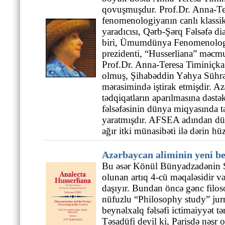
qovuşmuşdur. Prof.Dr. Anna-Te
fenomenologiyanın canlı klassi
yaradıcısı, Qərb-Şərq Fəlsəfə d
biri, Ümumdünya Fenomenologiya
prezidenti, “Husserliana” məcmu
Prof.Dr. Anna-Teresa Timiniçk
olmuş, Şihabəddin Yəhya Sührəv
mərasimində iştirak etmişdir. 
tədqiqatların aparılmasına dəst
fəlsəfəsinin dünya miqyasında t
yaratmışdır. AFSEA adından dün
ağır itki münasibəti ilə dərin hüz
Azərbaycan aliminin yeni b
Bu əsər Könül Bünyadzadənin S
olunan artıq 4-cü məqaləsidir v
daşıyır. Bundan öncə gənc filo
nüfuzlu “Philosophy study” jur
beynəlxalq fəlsəfi ictimaiyyət t
Təsadüfi deyil ki, Parisdə nəşr 