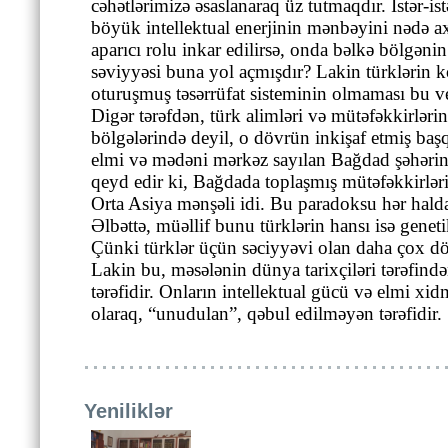
cəhətlərimizə əsaslanaraq üz tutmaqdır. Istər-is
böyük intellektual enerjinin mənbəyini nədə a
aparıcı rolu inkar edilirsə, onda bəlkə bölgənin
səviyyəsi buna yol açmışdır? Lakin türklərin k
oturuşmuş təsərrüfat sisteminin olmaması bu 
Digər tərəfdən, türk alimləri və mütəfəkkirləri
bölgələrində deyil, o dövrün inkişaf etmiş baş
elmi və mədəni mərkəz sayılan Bağdad şəhərind
qeyd edir ki, Bağdada toplaşmış mütəfəkkirlər
Orta Asiya mənşəli idi. Bu paradoksu hər ha
Əlbəttə, müəllif bunu türklərin hansı isə geneti
Çünki türklər üçün səciyyəvi olan daha çox döy
Lakin bu, məsələnin dünya tarixçiləri tərəfind
tərəfidir. Onların intellektual gücü və elmi xid
olaraq, “unudulan”, qəbul edilməyən tərəfidir.
Yeniliklər