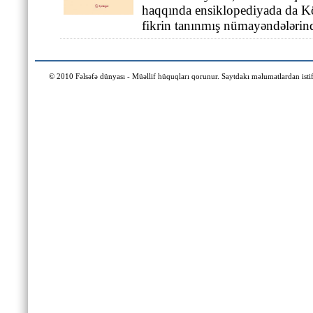
haqqında ensiklopediyada da K
fikrin tanınmış nümayəndələrind
© 2010 Fəlsəfə dünyası - Müəllif hüquqları qorunur. Saytdakı məlumatlardan istifa