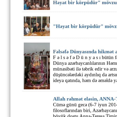
Həyat bir körpüdür" mövzu
"Həyat bir körpüdür" mövz
Fəlsəfə Dünyasında hikmət 
F ə l s ə f ə D ü n y a s ı bütün 
Dünya azərbaycanlılarının Həmr
münasibəti ilə təbrik edir və arzu
düşüncələrdəki aydınlıq da arts
ideya qatında, həm də əməldə y
Allah rəhmət eləsin, AN
Cümə günü gecə (6-7 iyun 201
filosoflarından biri, Azərbayca
böyük dostu Anna-Teresa Timin