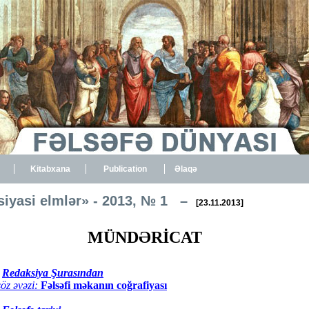
Kitabxana
Publication
Əlaqə
-siyasi elmlər» - 2013, № 1 –
[23.11.2013]
MÜNDƏRİCAT
Redaksiya Şurasından
öz əvəzi:
Fəlsəfi məkanın coğrafiyası