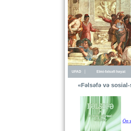
UFAD
Elmi-fəlsəfi həyat
«Fəlsəfə və sosial
Ön s