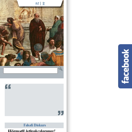
az
|
tr
Fəlsəfi Diskurs
Hörmətli iştirakçılarımız!