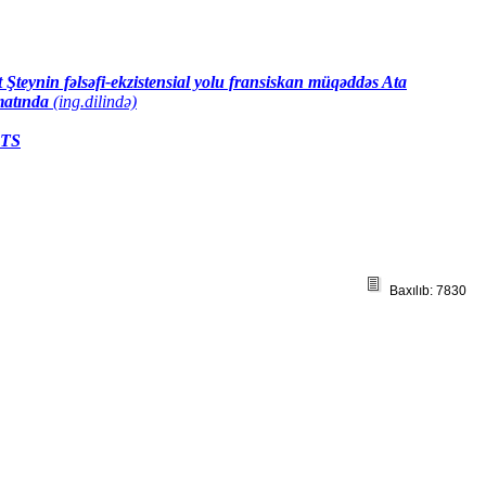
teynin fəlsəfi-ekzistensial yolu fransiskan müqəddəs Ata
matında
(ing.dilində)
TS
Baxılıb: 7830