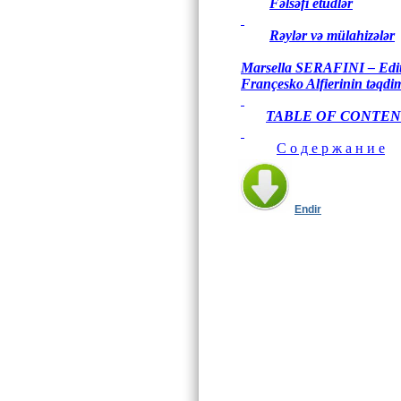
Fəlsəfi etüdlər
Rəylər və mülahizələr
Marsella SERAFINI – Edit Ş
Françesko Alfierinin təqdi
TABLE OF CONTEN
С о д е р ж а н и е
Endir