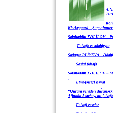
A.N
Türk
Kö
Kierkegaard – Şopenhauer 
Səlahəddin XƏLİLOV –
Po
Fəlsəfə və ədəbiyyat
Sədaqət ƏLİYEVA –
Ədəbi
Sosial fəlsəfə
Səlahəddin XƏLİLOV –
Mə
Elmi-fəlsəfİ həyat
“Quranı yenidən düşünər
Afinada Azərbaycan fəlsəf
Fəlsəfi esselər