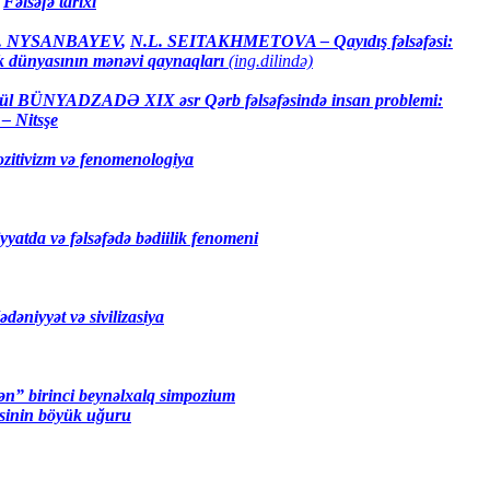
Fəlsəfə tarix
i
. NYSANBAYEV
,
N.L. SEITAKHMETOVA – Qayıdış fəlsəfəsi:
 dünyasının mənəvi qaynaqları
(ing.dilində)
nül BÜNYADZADƏ
XIX əsr Qərb fəlsəfəsində insan problemi:
– Nitsşe
zitivizm və fenomenologiya
yyatda və fəlsəfədə
bədiilik fenomeni
dəniyyət və sivilizasiya
kən”
birinci beynəlxalq simpozium
əsinin
böyük uğuru