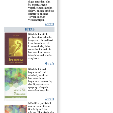
digər tərəfdən, elm
bu missiya üçün
yetərli olmadığından
dolayı, sükan sahibsiz
qalmış və sükana
“siyasi liderlər”
yiyələnmişdir.
Ətraflı
KİTAB
Kitabda kamillik
problemi əvvəlcə bir
ideya və ruh hadisəsi
kimi fəlsəfə tarixi
kontekstində, daha
sonra isə ictimai bir
hadisəsi kimi so­sial
fəlsəfə kontekstində
araşdırılır.
Ətraflı
Kitabda ictimai
həyatın müxtəlif
sahələri, konkret
hadisələr insan
həyatının mənası ilə,
daxili yaşantılarla
qarşılıqlı əlaqədə
nəzərdən keçirilir.
Ətraflı
Müəllifin publisistik
əsərlərindən ibarət
ikicildliyin ikinci
cildinə ölkəmizdə elm