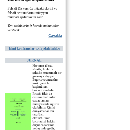
Fəlsəfi Diskurs öz müzakirələrini və
fəlsəfi seminarlarını müəyyən
müddətə qədər təxirə salır.
Yeni tədbirlərimiz barədə məlumatlar
veriləcək!
Cavabla
Elmi konfranslar və faydalı linklər
JURNAL
Hər ötən il bizi
sürətlə, hızlı bir
şəkildə müəmmalı bir
gələcəyə daşıyır.
Bəşəriyyət/insanlıq
sanki yeni bir
başlanğıcın
bəkləntisindədir.
Fəlsəfi fikir də
özünün hadisələri
qabaqlamaq
missiyasında uğurlu
ola bilmir. Çünki
dünya/cahan bir
tərəfdən,
elmin/bilimin
bəlirlədiyi hakim
düşüncə tərzinin
yedəyində gedir,