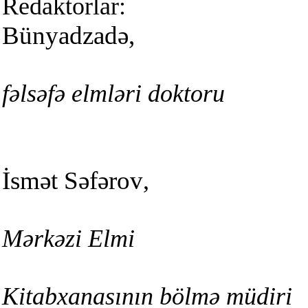
Redakt
Bünyadzadə,
fəlsəfə elmləri doktoru
İsmət Səfərov
,
Mərkəzi Elmi
Kitabxanasının bölmə müdiri