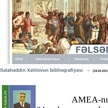
UFAD
Elmi-fəlsəfi həyat
Kitabxana
Publi
Səlahəddin Xəlilovun biblioqrafiyası –
[18.02.201
AMEA-nın