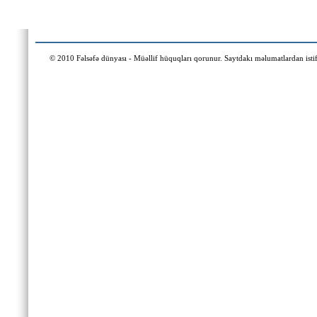
© 2010 Fəlsəfə dünyası - Müəllif hüquqları qorunur. Saytdakı məlumatlardan istifa