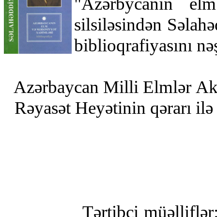
"Azərbycanın el
silsiləsindən Səlah
biblioqrafiyasını nə
Azərbaycan Milli Elmlər Ak
Rəyasət Heyətinin qərarı ilə
Tərtibçi müəl