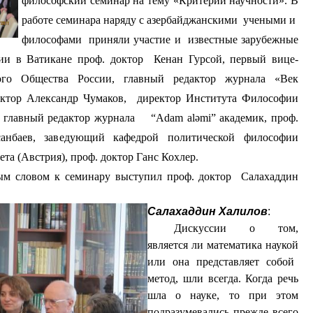
философский семинар на тему «Критерии научности». В
работе семинара наряду с азербайджанскими
учеными и
философами
приняли участие и
известные зарубежные
ии в Ватикане проф. доктор
Кенан Гурсой, первый вице-
ого Общества России, главный редактор журнала «Век
октор Александр Чумаков,
директор Института Философии
н, главный редактор журнала
“
Adam al
ə
mi
” академик, проф.
анбаев, заведующий кафедрой политической философии
та (Австрия), проф. доктор Ганс Кохлер.
ым словом к семинару выступил проф. доктор
Салахаддин
Салахаддин Халилов
:
Дискуссии о том,
является ли математика наукой
или она представляет собой
метод, шли всегда. Когда речь
шла о науке, то при этом
подразумевались прежде всего