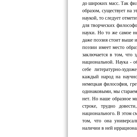
до широких масс. Так фи
образом, существует на э
наукой, то следует отмет
для творческих философо
науки. Но то же самое не
даже поэзия стоит выше и
поэзии имеет место обр
заключается в том, что 
национальной. Наука - о
себе литературно-худож
каждый народ на научно
немецкая философия, гре
одинаковыми, мы стараемс
нет
.
Но наше образное м
строке, трудно довести
национального. В этом с
том, что она универса
наличии в ней иррациона