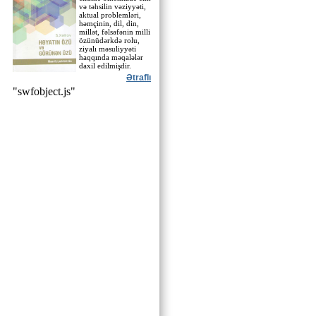
və təhsilin vəziyyəti,
aktual problemləri,
həmçinin, dil, din,
millət, fəlsəfənin milli
özünüdərkdə rolu,
ziyalı məsuliyyəti
haqqında məqalələr
daxil edilmişdir.
Ətraflı
"swfobject.js"