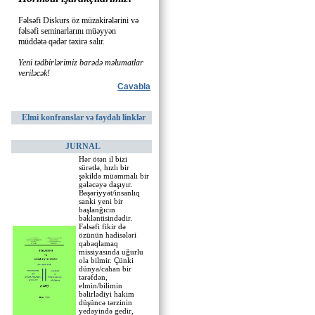
Fəlsəfi Diskurs öz müzakirələrini və
fəlsəfi seminarlarını müəyyən
müddətə qədər təxirə salır.
Yeni tədbirlərimiz barədə məlumatlar
veriləcək!
Cavabla
Elmi konfranslar və faydalı linklər
JURNAL
Hər ötən il bizi
sürətlə, hızlı bir
şəkildə müəmmalı bir
gələcəyə daşıyır.
Bəşəriyyət/insanlıq
sanki yeni bir
başlanğıcın
bəkləntisindədir.
Fəlsəfi fikir də
özünün hadisələri
qabaqlamaq
missiyasında uğurlu
ola bilmir. Çünki
dünya/cahan bir
tərəfdən,
elmin/bilimin
bəlirlədiyi hakim
düşüncə tərzinin
yedəyində gedir,