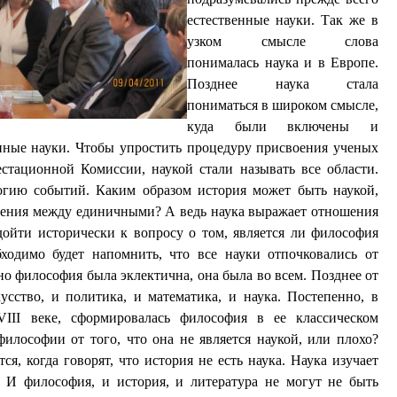
естественные науки. Так же в
узком смысле слова
понималась наука и в Европе.
Позднее наука стала
пониматься в широком смысле,
куда были включены и
нные науки. Чтобы упростить процедуру присвоения ученых
стационной Комиссии, наукой стали называть все области.
огию событий. Каким образом история может быть наукой,
шения между единичными? А ведь наука выражает отношения
ойти исторически к вопросу о том, является ли философия
бходимо будет напомнить, что все науки отпочковались от
о философия была эклектична, она была во всем. Позднее от
усство, и политика, и математика, и наука. Постепенно, в
VIII
веке, сформировалась философия в ее классическом
лософии от того, что она не является наукой, или плохо?
я, когда говорят, что история не есть наука. Наука изучает
. И философия, и история, и литература не могут не быть