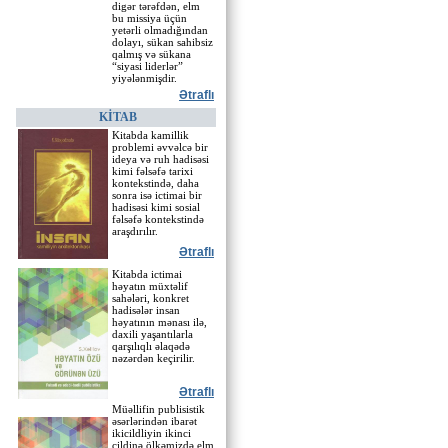
digər tərəfdən, elm
bu missiya üçün
yetərli olmadığından
dolayı, sükan sahibsiz
qalmış və sükana
“siyasi liderlər”
yiyələnmişdir.
Ətraflı
KİTAB
Kitabda kamillik
problemi əvvəlcə bir
ideya və ruh hadisəsi
kimi fəlsəfə tarixi
kontekstində, daha
sonra isə ictimai bir
hadisəsi kimi so­sial
fəlsəfə kontekstində
araşdırılır.
Ətraflı
Kitabda ictimai
həyatın müxtəlif
sahələri, konkret
hadisələr insan
həyatının mənası ilə,
daxili yaşantılarla
qarşılıqlı əlaqədə
nəzərdən keçirilir.
Ətraflı
Müəllifin publisistik
əsərlərindən ibarət
ikicildliyin ikinci
cildinə ölkəmizdə elm