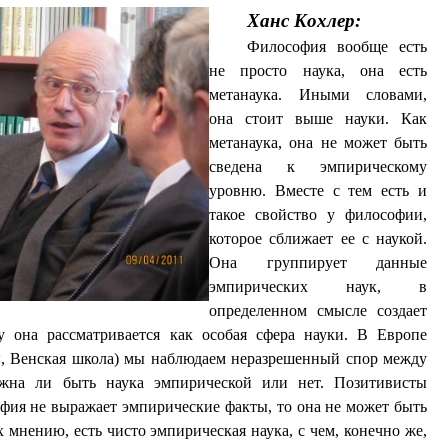
Ханс
K
охлер
:
Философия вообще есть
не просто наука, она есть
метанаука. Иными словами,
она стоит выше науки. Как
метанаука, она не может быть
сведена к эмпирическому
уровню. Вместе с тем есть и
такое свойство у философии,
которое сближает ее с наукой.
Она группирует данные
эмпирических наук, в
определенном смысле создает
 она рассматривается как особая сфера науки. В Европе
ы, Венская школа) мы наблюдаем неразрешенный спор между
жна ли быть наука эмпирической или нет. Позитивисты
офия не выражает эмпирические факты, то она не может быть
 мнению, есть чисто эмпирическая наука, с чем, конечно же,