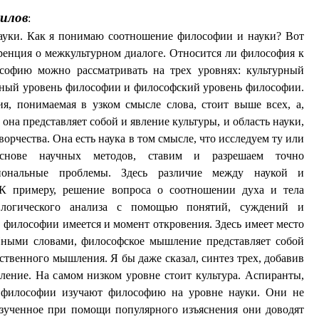
илов
:
уки. Как я понимаю соотношение философии и науки?
Вот
еренция
о межкультурном диалоге. Относится ли философия к
софию можно рассматривать на трех уровнях: культурный
чный уровень философии и философский уровень философии.
я, понимаемая в узком смысле слова
,
стоит выше всех, а,
 она представляет собой и явление культуры, и область науки,
ворчества. Она есть наука в том смысле, что исследуем ту или
нове научных методов, ставим и разрешаем точно
иональные проблемы. Здесь различие между наукой и
 К примеру, решение вопроса о соотношении духа и тела
 логического анализа с помощью понятий, суждений и
 философии имеется и момент откровения. Здесь имеет место
ными словами, философское мышление представляет собой
ственного мышления. Я бы даже сказал, синтез трех, добавив
ение. На самом низком уровне стоит культура. Аспиранты,
а философии изучают философию на уровне науки. Они не
зученное при помощи популярного изъяснения они доводят