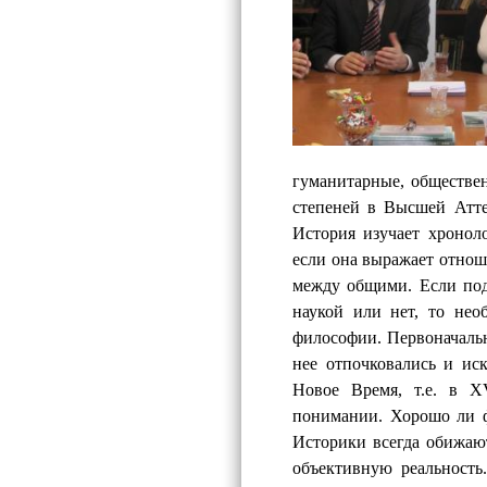
гуманитарные, обществе
степеней в Высшей Атте
История изучает хронол
если она выражает отно
между общими. Если под
наукой или нет, то нео
философии. Первоначальн
нее отпочковались и иск
Новое Время, т.е. в
X
понимании. Хорошо ли фи
Историки всегда обижаютс
объективную реальность