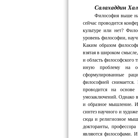
Салахаддин Хал
Философия выше на
сейчас п
роводится конф
культуре или нет? Фило
уровень философии, нау
Каким образом философи
взятая в широком смысле,
и область философского т
иную проблему на ос
сформулированные рац
философией снимается.
проводится на основе
умозаключений. Однако в
и образное мышление. И
синтез научного и художе
сюда и религиозное мышл
докторанты, профессор
являются философами. И