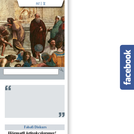
az
|
tr
Fəlsəfi Diskurs
Hörmətli iştirakçılarımız!