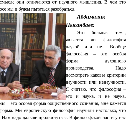
смысле они отличаются от научного мышления. В чем это
осе мы и будем пытаться разобраться.
Абдималик
Нысанбаев
:
Это большая тема,
является ли философия
наукой или нет. Вообще
философия – это особая
форма духовного
производства. Надо
посмотреть каковы критерии
научности или ненаучности.
Я считаю, что философия –
это и наука, и не наука.
ия – это особая форма общественного сознания, мне кажется
 форма. Мы европейскую философия изучили настолько, что
Нам надо дальше продвинуться. В философской части у нас