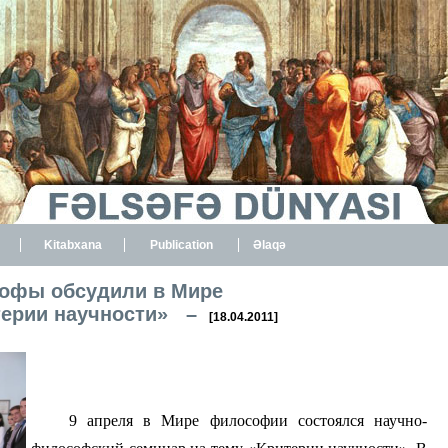
Kitabxana
Publication
Əlaqə
офы обсудили в Мире
терии научности» –
[18.04.2011]
9 апреля в Мире философии состоялся научно-