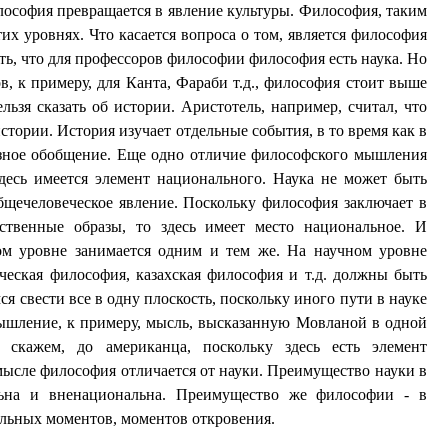
лософия превращается в явление культуры. Философия, таким
тих уровнях. Что касается вопроса о том, является философия
ить, что для профессоров философии философия есть наука. Но
в, к примеру, для Канта, Фараби т.д., философия стоит выше
льзя сказать об истории. Аристотель, например, считал, что
стории. История изучает отдельные события, в то время как в
азное обобщение. Еще одно отличие философского мышления
здесь имеется элемент национального. Наука не может быть
бщечеловеческое явление. Поскольку философия заключает в
ественные образы, то здесь имеет место национальное. И
м уровне занимается одним и тем же. На научном уровне
ческая философия, казахская философия и т.д. должны быть
я свести все в одну плоскость, поскольку иного пути в науке
ышление, к примеру, мысль, высказанную Мовланой в одной
, скажем, до американца, поскольку здесь есть элемент
мысле философия отличается от науки. Преимущество науки в
льна и вненациональна. Преимущество же философии - в
льных моментов, моментов откровения.