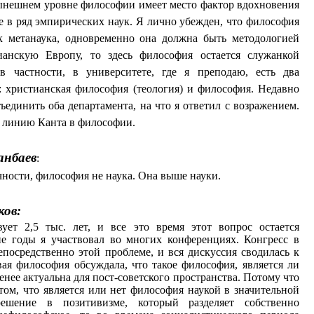
нынешнем уровне философии имеет место фактор вдохновения
ее в ряд эмпирических наук. Я лично убежден, что философия
к метанаука, одновременно она должна быть методологией
ианскую Европу, то здесь философия остается служанкой
в частности, в университете, где я преподаю, есть два
 христианская философия (теология) и философия. Недавно
ъединить оба департамента, на что я ответил с возражением.
 линию Канта в философии.
анбаев
:
чности, философия не наука. Она выше науки.
ков:
ует 2,5 тыс. лет, и все это время этот вопрос остается
ие годы я участвовал во многих конференциях. Конгресс в
посредственно этой проблеме, и вся дискуссия сводилась к
вая философия обсуждала, что такое философия, является ли
менее актуальна для пост-советского пространства. Потому что
 том, что является или нет философия наукой в значительной
ешение в позитивизме, который разделяет собственно