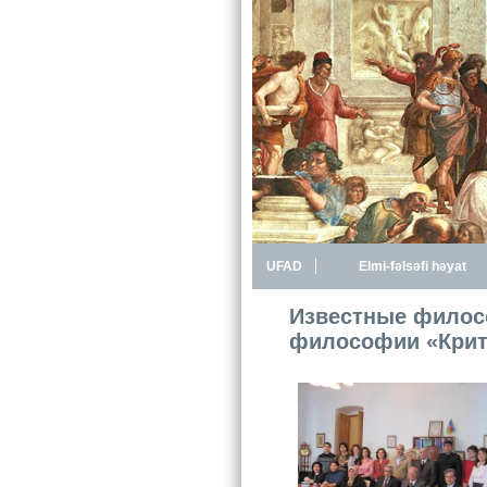
UFAD
Elmi-fəlsəfi həyat
Известные филос
философии «Кри