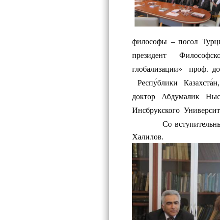
философы – посол Турц
президент
Философск
глобализации»
проф. д
Респу́блики
Казахста́
доктор Абдумалик Ныс
Инсбрукского
Университе
Со вступительн
Халилов.