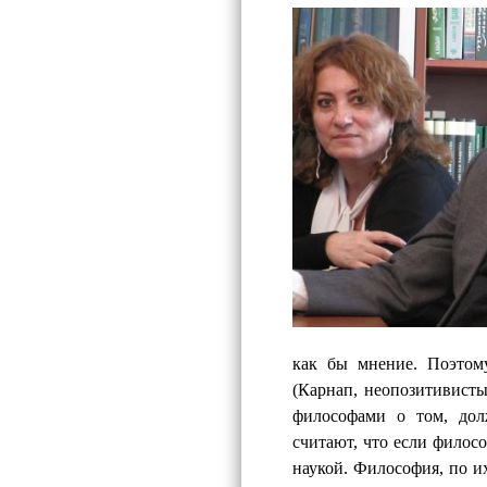
как бы мнение. Поэтому
(Карнап, неопозитивист
философами о том, дол
считают, что если филос
наукой. Философия, по их