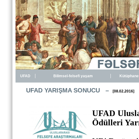
UFAD
Bilimsel-felsefi yaşam
Kütüphane
UFAD YARIŞMA SONUCU –
[08.02.2016]
UFAD Ulusla
Ödülleri Ya