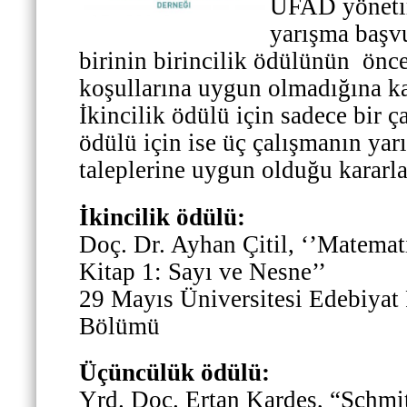
UFAD yönetim
yarışma başv
birinin birincilik ödülünün
önce
koşullarına uygun olmadığına kar
İkincilik ödülü için sadece bir 
ödülü için ise üç çalışmanın yar
taleplerine uygun olduğu kararlaş
İkincilik ödülü:
Doç. Dr. Ayhan Çitil, ‘’Matemat
Kitap 1: Sayı ve Nesne’’
29 Mayıs Üniversitesi Edebiyat 
Bölümü
Üçüncülük ödülü:
Yrd. Doç. Ertan Kardeş, “Schmitt